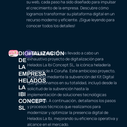
su web, cada paso ha sido diseñado para impulsar
el crecimiento de la empresa. Descubre cómo
logramos transformar su plataforma digital en un
recurso moderno y eficiente. ¡Sigue leyendo para
conocer todos los detalles!
DIGITALIZACIÓN
En WP Nordés, hemos llevado a cabo un
HELADERÍA
exhaustivo proyecto de digitalización para
DE
Helados La Ibi Concept SL, la icónica heladería
LA
artesanal de A Coruña. Este ambicioso proyecto,
EMPRESA
financiado mediante la subvención del Kit Digital
HELADOS
que gestionamos en su totalidad, incluyó desde la
LA
solicitud de la subvención hasta la
IBI
implementación de soluciones tecnológicas
CONCEPT
avanzadas. A continuación, detallamos los pasos
y procesos técnicos que realizamos para
SL
modernizar y optimizar la presencia digital de
Helados La Ibi, mejorando su eficiencia operativa y
alcance en el mercado.