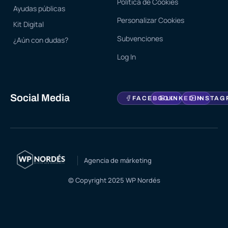
Política de Cookies
Ayudas públicas
Personalizar Cookies
Kit Digital
Subvenciones
¿Aún con dudas?
Log In
Social Media
FACEBOOK
LINKEDIN
INSTAG
Agencia de márketing
© Copyright 2025 WP Nordés