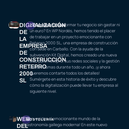
DIGITALIZACIÓN
¿Te imaginas transformar tu negocio sin gastar ni
CONSTRUCCIÓN
un euro? En WP Nordés, hemos tenido el placer
DE
de trabajar en un proyecto emocionante con
LA
Retepro 2000 SL, una empresa de construcción
EMPRESA
con sede en Carballo. Con la ayuda de la
DE
subvención Kit Digital, hemos creado una nueva
CONSTRUCCIÓN
web para Retepro, sus redes sociales y la gestión
RETEPRO
de las mismas durante todo un año, ¡y ahora
2000
queremos contarte todos los detalles!
Sumérgete en esta historia de éxito y descubre
SL
cómo la digitalización puede llevar tu empresa al
siguiente nivel.
WEB
¡Bienvenidos al emocionante mundo de la
HOSTELERÍA
gastronomía gallega moderna! En este nuevo
DEL