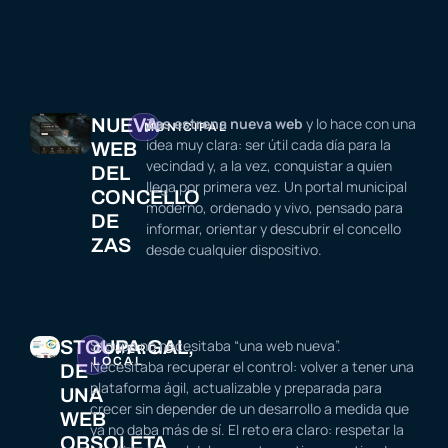
NUEVA
Zas estrena nueva web
y lo hace con una
MUNICIPAL
idea muy clara: ser útil cada día para la
WEB
vecindad y, a la vez, conquistar a quien
DEL
llega por primera vez. Un portal municipal
CONCELLO
moderno, ordenado y vivo, pensado para
DE
informar, orientar y descubrir el concello
ZAS
desde cualquier dispositivo.
STOUPA.GAL,
Stoupa no necesitaba “una web nueva”.
COMERCIO
LOCAL
Necesitaba recuperar el control: volver a tener una
DE
plataforma ágil, actualizable y preparada para
UNA
crecer sin depender de un desarrollo a medida que
WEB
ya no daba más de sí. El reto era claro: respetar la
OBSOLETA