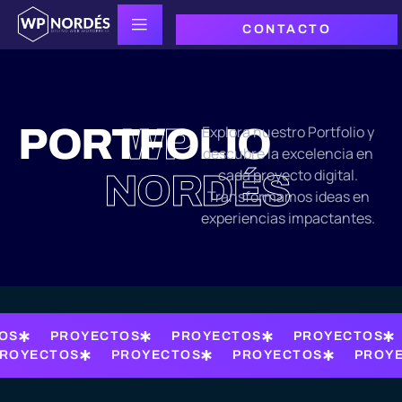
CONTACTO
PORTFOLIO
WP
Explora nuestro Portfolio y
descubre la excelencia en
cada proyecto digital.
NORDÉS
Transformamos ideas en
experiencias impactantes.
OS
PROYECTOS
PROYECTOS
PROYECTOS
ROYECTOS
PROYECTOS
PROYECTOS
PROY