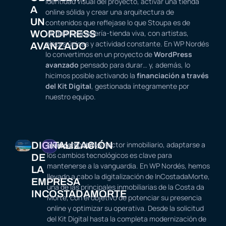
identidad visual del proyecto, activar una tienda
A
online sólida y crear una arquitectura de
UN
contenidos que reflejase lo que Stoupa es de
WORDPRESS
verdad: una galería-tienda viva, con artistas,
piezas únicas y actividad constante. En WP Nordés
AVANZADO
lo convertimos en un proyecto de
WordPress
avanzado
pensado para durar… y, además, lo
hicimos posible activando la
financiación a través
del Kit Digital
, gestionada íntegramente por
nuestro equipo.
DIGITALIZACIÓN
En el competitivo sector inmobiliario, adaptarse a
INMOBILIARIA
los cambios tecnológicos es clave para
DE
mantenerse a la vanguardia. En WP Nordés, hemos
LA
llevado a cabo la digitalización de InCostadaMorte,
EMPRESA
una de las principales inmobiliarias de la Costa da
INCOSTADAMORTE
Morte, con el objetivo de potenciar su presencia
online y optimizar su operativa. Desde la solicitud
del Kit Digital hasta la completa modernización de