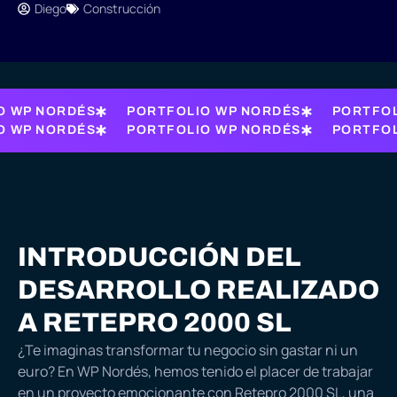
Diego
Construcción
O WP NORDÉS
PORTFOLIO WP NORDÉS
PORTFOL
O WP NORDÉS
PORTFOLIO WP NORDÉS
PORTFOL
INTRODUCCIÓN DEL
DESARROLLO REALIZADO
A RETEPRO 2000 SL
¿Te imaginas transformar tu negocio sin gastar ni un
euro? En WP Nordés, hemos tenido el placer de trabajar
en un proyecto emocionante con Retepro 2000 SL, una