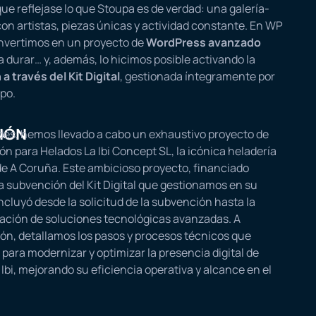
ue reflejase lo que Stoupa es de verdad: una galería-
 con artistas, piezas únicas y actividad constante. En WP
nvertimos en un proyecto de
WordPress avanzado
 durar… y, además, lo hicimos posible activando la
a través del Kit Digital
, gestionada íntegramente por
po.
IÓN
és, hemos llevado a cabo un exhaustivo proyecto de
ÍA
ión para Helados La Ibi Concept SL, la icónica heladería
de A Coruña. Este ambicioso proyecto, financiado
a subvención del Kit Digital que gestionamos en su
incluyó desde la solicitud de la subvención hasta la
ción de soluciones tecnológicas avanzadas. A
ón, detallamos los pasos y procesos técnicos que
para modernizar y optimizar la presencia digital de
Ibi, mejorando su eficiencia operativa y alcance en el