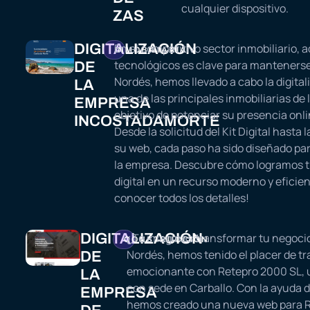
cualquier dispositivo.
ZAS
DIGITALIZACIÓN
En el competitivo sector inmobiliario, 
INMOBILIARIA
tecnológicos es clave para mantenerse
DE
Nordés, hemos llevado a cabo la digita
LA
una de las principales inmobiliarias de 
EMPRESA
objetivo de potenciar su presencia onli
INCOSTADAMORTE
Desde la solicitud del Kit Digital hast
su web, cada paso ha sido diseñado par
la empresa. Descubre cómo logramos t
digital en un recurso moderno y eficien
conocer todos los detalles!
DIGITALIZACIÓN
¿Te imaginas transformar tu negocio
CONSTRUCCIÓN
Nordés, hemos tenido el placer de tr
DE
emocionante con Retepro 2000 SL, 
LA
con sede en Carballo. Con la ayuda de
EMPRESA
hemos creado una nueva web para Re