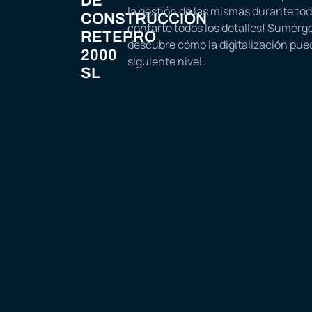
DE
la gestión de las mismas durante to
CONSTRUCCIÓN
contarte todos los detalles! Sumérget
RETEPRO
descubre cómo la digitalización pued
2000
siguiente nivel.
SL