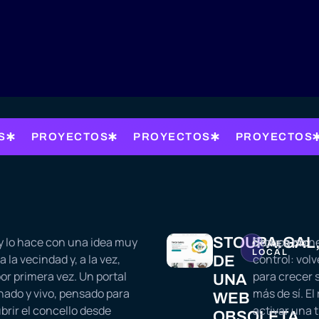
S
PROYECTOS
PROYECTOS
PROYECTOS
y lo hace con una idea muy
STOUPA.GAL
Stoupa no ne
COMERCIO
LOCAL
a la vecindad y, a la vez,
control: volv
DE
por primera vez. Un portal
para crecer 
UNA
ado y vivo, pensado para
más de sí. El
WEB
brir el concello desde
activar una 
OBSOLETA