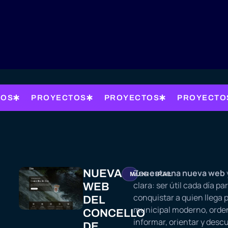
TOS
PROYECTOS
PROYECTOS
PROYECTO
NUEVA
Zas estrena nueva web
MUNICIPAL
clara: ser útil cada día par
WEB
conquistar a quien llega 
DEL
municipal moderno, orden
CONCELLO
informar, orientar y descu
DE