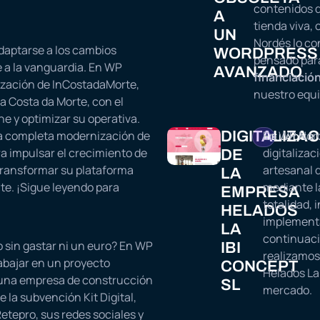
contenidos q
A
tienda viva,
UN
Nordés lo co
adaptarse a los cambios
WORDPRESS
pensado para
 a la vanguardia. En WP
AVANZADO
financiación 
lización de InCostadaMorte,
nuestro equi
la Costa da Morte, con el
ne y optimizar su operativa.
a la completa modernización de
DIGITALIZAC
En WP Nord
HELADER
a impulsar el crecimiento de
digitalizac
DE
ransformar su plataforma
artesanal 
LA
te. ¡Sigue leyendo para
mediante l
EMPRESA
totalidad, 
HELADOS
implementa
LA
continuaci
 sin gastar ni un euro? En WP
IBI
realizamos 
abajar en un proyecto
CONCEPT
Helados La 
una empresa de construcción
SL
mercado.
 la subvención Kit Digital,
tepro, sus redes sociales y