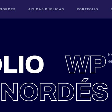
 NORDÉS
AYUDAS PÚBLICAS
PORTFOLIO
LIO
WP
E
e
NORDÉS