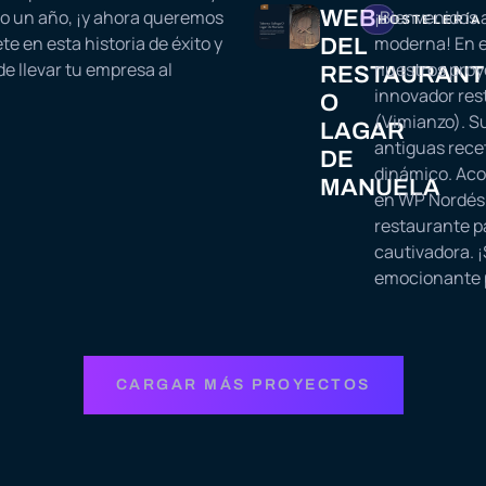
do un año, ¡y ahora queremos
WEB
¡Bienvenidos 
HOSTELERÍA
e en esta historia de éxito y
moderna! En e
DEL
e llevar tu empresa al
nuestros proye
RESTAURANT
innovador res
O
(Vimianzo). S
LAGAR
antiguas recet
DE
dinámico. Ac
MANUELA
en WP Nordés 
restaurante pa
cautivadora. ¡
emocionante p
CARGAR MÁS PROYECTOS