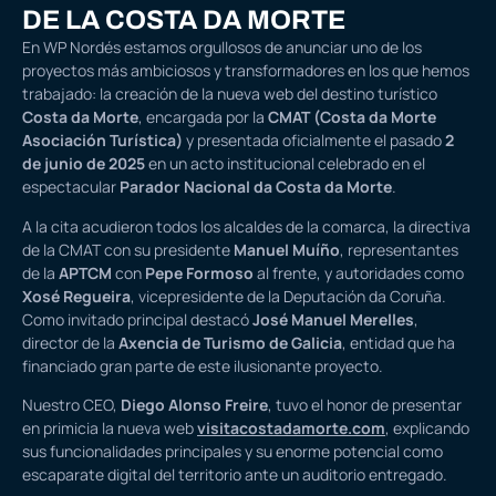
DE LA COSTA DA MORTE
En WP Nordés estamos orgullosos de anunciar uno de los
proyectos más ambiciosos y transformadores en los que hemos
trabajado: la creación de la nueva web del destino turístico
Costa da Morte
, encargada por la
CMAT (Costa da Morte
Asociación Turística)
y presentada oficialmente el pasado
2
de junio de 2025
en un acto institucional celebrado en el
espectacular
Parador Nacional da Costa da Morte
.
A la cita acudieron todos los alcaldes de la comarca, la directiva
de la CMAT con su presidente
Manuel Muíño
, representantes
de la
APTCM
con
Pepe Formoso
al frente, y autoridades como
Xosé Regueira
, vicepresidente de la Deputación da Coruña.
Como invitado principal destacó
José Manuel Merelles
,
director de la
Axencia de Turismo de Galicia
, entidad que ha
financiado gran parte de este ilusionante proyecto.
Nuestro CEO,
Diego Alonso Freire
, tuvo el honor de presentar
en primicia la nueva web
visitacostadamorte.com
, explicando
sus funcionalidades principales y su enorme potencial como
escaparate digital del territorio ante un auditorio entregado.