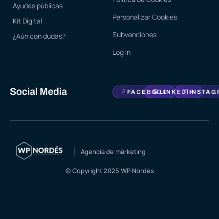
Ayudas públicas
Personalizar Cookies
Kit Digital
Subvenciones
¿Aún con dudas?
Log In
Social Media
FACEBOOK
LINKEDIN
INSTAG
Agencia de márketing
© Copyright 2025 WP Nordés