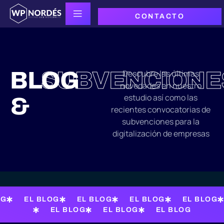
CONTACTO
BLOG
SUBVENCIONE
Descubre las últimas
novedades en nuestro
estudio así como las
&
recientes convocatorias de
subvenciones para la
digitalización de empresas
OG
EL BLOG
EL BLOG
EL BLOG
EL BLOG
EL BLOG
EL BLOG
EL BLOG