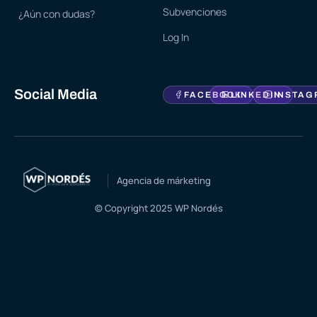
Subvenciones
¿Aún con dudas?
Log In
Social Media
FACEBOOK
LINKEDIN
INSTAG
Agencia de márketing
© Copyright 2025 WP Nordés