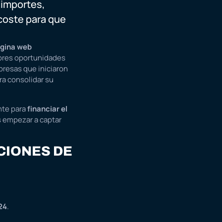
 importes,
coste para que
ágina web
ores oportunidades
presas que iniciaron
ra consolidar su
nte para
financiar el
s empezar a captar
CIONES DE
024
.