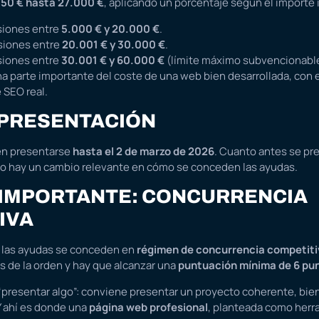
750 € hasta 27.000 €
, aplicando un porcentaje según el importe 
siones entre
5.000 € y 20.000 €
.
siones entre
20.001 € y 30.000 €
.
siones entre
30.001 € y 60.000 €
(límite máximo subvencionable
na parte importante del coste de una web bien desarrollada, con 
 SEO real.
 PRESENTACIÓN
en presentarse
hasta el 2 de marzo de 2026
. Cuanto antes se pr
ño hay un cambio relevante en cómo se conceden las ayudas.
IMPORTANTE: CONCURRENCIA
IVA
, las ayudas se conceden en
régimen de concurrencia competiti
os de la orden y hay que alcanzar una
puntuación mínima de 6 pu
“presentar algo”: conviene presentar un proyecto coherente, bien
Y ahí es donde una
página web profesional
, planteada como herr