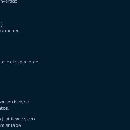
invertido:
).
estructura,
epare el expediente,
va
, es decir, se
ntos
.
 justificado y con
amienta de