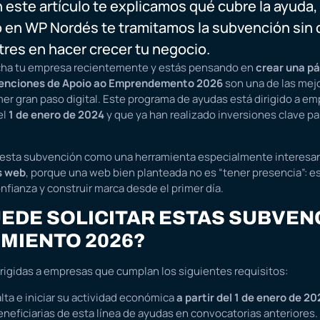
n este artículo te explicamos qué cubre la ayuda,
 en WP Nordés te tramitamos la subvención sin 
tres en hacer crecer tu negocio.
cha tu empresa recientemente y estás pensando en
crear una p
enciones de Apoio ao Emprendemento 2026
son una de las mej
imer gran paso digital. Este programa de ayudas está dirigido a em
el
1 de enero de 2024
y que ya han realizado inversiones clave pa
esta subvención como una herramienta especialmente interesa
s web
, porque una web bien planteada no es “tener presencia”: e
onfianza y construir marca desde el primer día.
UEDE SOLICITAR ESTAS SUBVEN
MIENTO 2026?
rigidas a empresas que cumplan los siguientes requisitos:
lta e iniciar su actividad económica
a partir del 1 de enero de 2
eneficiarias de esta línea de ayudas en convocatorias anteriores.