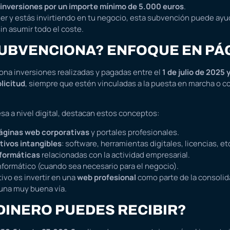
inversiones por un importe mínimo de 5.000 euros
.
r y estás invirtiendo en tu negocio, esta subvención puede ayuda
in asumir todo el coste.
SUBVENCIONA? ENFOQUE EN PÁ
na inversiones realizadas y pagadas entre el
1 de julio de 2025 
licitud
, siempre que estén vinculadas a la puesta en marcha o co
esa a nivel digital, destacan estos conceptos:
páginas web corporativas
y portales profesionales.
tivos intangibles
: software, herramientas digitales, licencias, et
nformáticas
relacionadas con la actividad empresarial.
formático (cuando sea necesario para el negocio).
tivo es invertir en una
web profesional
como parte de la consolid
 una muy buena vía.
DINERO PUEDES RECIBIR?