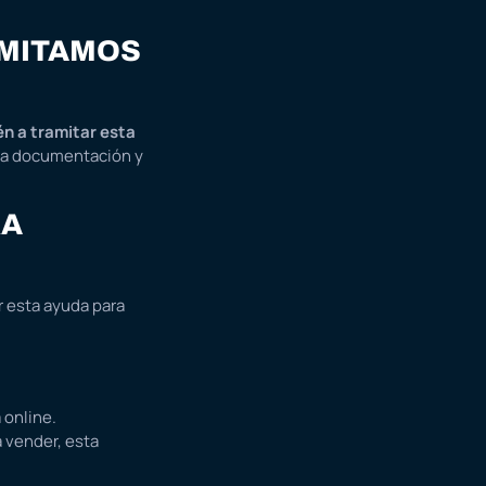
AMITAMOS
n a tramitar esta
 la documentación y
RA
r esta ayuda para
 online.
 vender, esta