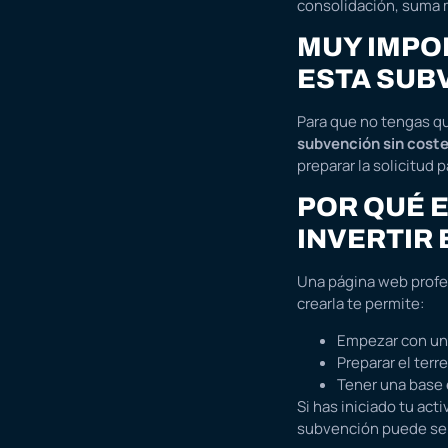
consolidación, suma
MUY IMPO
ESTA SUB
Para que no tengas qu
subvención sin coste
preparar la solicitud 
POR QUÉ E
INVERTIR 
Una página web profes
crearla te permite:
Empezar con una
Preparar el terr
Tener una base 
Si has iniciado tu ac
subvención puede ser