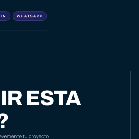
DIN
WHATSAPP
IR ESTA
?
revemente tu proyecto