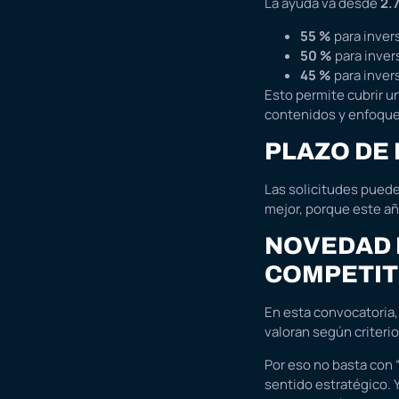
La ayuda va desde
2.
55 %
para inver
50 %
para inver
45 %
para inver
Esto permite cubrir u
contenidos y enfoque
PLAZO DE
Las solicitudes pued
mejor, porque este a
NOVEDAD 
COMPETIT
En esta convocatoria
valoran según criteri
Por eso no basta con 
sentido estratégico. 