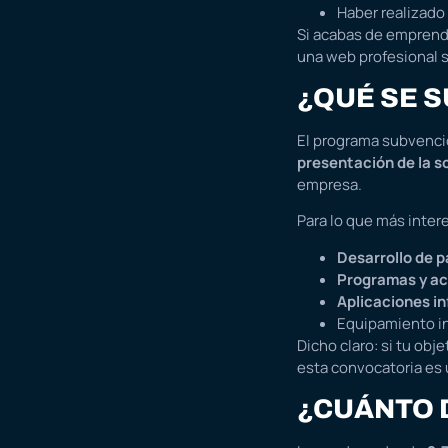
Haber realizado
Si acabas de emprende
una web profesional s
¿QUÉ SE 
El programa subvencio
presentación de la so
empresa.
Para lo que más inter
Desarrollo de 
Programas y ac
Aplicaciones i
Equipamiento in
Dicho claro: si tu obje
esta convocatoria es
¿CUÁNTO 