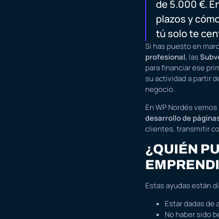
de 5.000 €. E
plazos y cómo
tú solo te cen
Si has puesto en mar
profesional
, las
Subv
para financiar ese pr
su actividad a partir d
negocio.
En WP Nordés vemos 
desarrollo de página
clientes, transmitir c
¿QUIÉN P
EMPRENDI
Estas ayudas están di
Estar dadas de a
No haber sido b