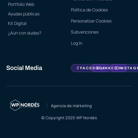
Portfolio Web
Política de Cookies
Ayudas públicas
Personalizar Cookies
Kit Digital
Subvenciones
¿Aún con dudas?
Log In
Social Media
FACEBOOK
LINKEDIN
INSTAG
Agencia de márketing
© Copyright 2025 WP Nordés