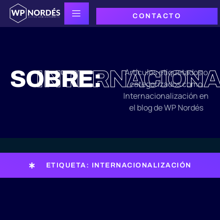
CONTACTO
SOBRE:
INTERNACIONA
Artículos etiquetados o
categorizados como
Internacionalización en
el blog de WP Nordés
ETIQUETA: INTERNACIONALIZACIÓN