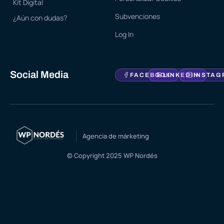
Kit Digital
Subvenciones
¿Aún con dudas?
Log In
Social Media
FACEBOOK
LINKEDIN
INSTAG
Agencia de márketing
© Copyright 2025 WP Nordés