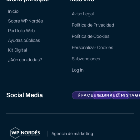
Inicio
Aviso Legal
Sobre WP Nordés
Política de Privacidad
Portfolio Web
Política de Cookies
Ayudas públicas
Personalizar Cookies
Kit Digital
Subvenciones
¿Aún con dudas?
Log In
Social Media
FACEBOOK
LINKEDIN
INSTAG
Agencia de márketing