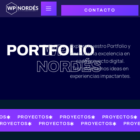
CONTACTO
PORTFOLIO
WP
Explora nuestro Portfolio y
descubre la excelencia en
cada proyecto digital.
NORDÉS
Transformamos ideas en
experiencias impactantes.
OS
PROYECTOS
PROYECTOS
PROYECTOS
ROYECTOS
PROYECTOS
PROYECTOS
PROY