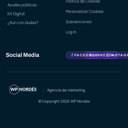
Política de Cookies
Ayudas públicas
Personalizar Cookies
Kit Digital
Subvenciones
¿Aún con dudas?
Log In
Social Media
FACEBOOK
LINKEDIN
INSTAG
Agencia de márketing
© Copyright 2025 WP Nordés