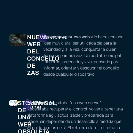
NUEVA
Zas estrena nueva web
y lo hace con una
MUNICIPAL
idea muy clara: ser útil cada día para la
WEB
vecindad y, a la vez, conquistar a quien
DEL
llega por primera vez. Un portal municipal
CONCELLO
moderno, ordenado y vivo, pensado para
DE
informar, orientar y descubrir el concello
ZAS
desde cualquier dispositivo.
STOUPA.GAL,
Stoupa no necesitaba “una web nueva”.
COMERCIO
LOCAL
Necesitaba recuperar el control: volver a tener una
DE
plataforma ágil, actualizable y preparada para
UNA
crecer sin depender de un desarrollo a medida que
WEB
ya no daba más de sí. El reto era claro: respetar la
OBSOLETA