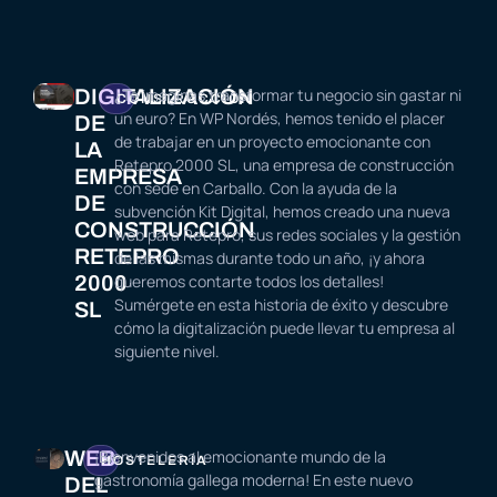
DIGITALIZACIÓN
¿Te imaginas transformar tu negocio sin gastar ni
CONSTRUCCIÓN
un euro? En WP Nordés, hemos tenido el placer
DE
de trabajar en un proyecto emocionante con
LA
Retepro 2000 SL, una empresa de construcción
EMPRESA
con sede en Carballo. Con la ayuda de la
DE
subvención Kit Digital, hemos creado una nueva
CONSTRUCCIÓN
web para Retepro, sus redes sociales y la gestión
RETEPRO
de las mismas durante todo un año, ¡y ahora
2000
queremos contarte todos los detalles!
Sumérgete en esta historia de éxito y descubre
SL
cómo la digitalización puede llevar tu empresa al
siguiente nivel.
WEB
¡Bienvenidos al emocionante mundo de la
HOSTELERÍA
gastronomía gallega moderna! En este nuevo
DEL