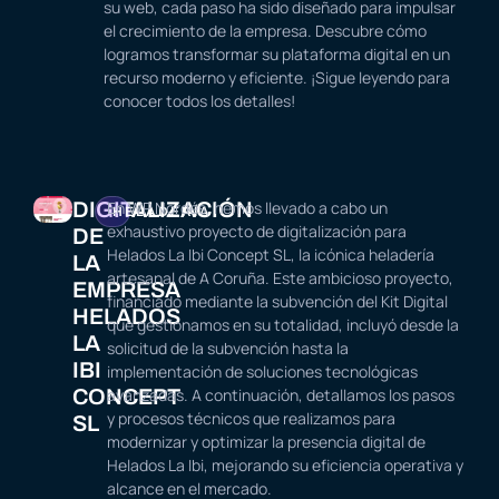
su web, cada paso ha sido diseñado para impulsar
el crecimiento de la empresa. Descubre cómo
logramos transformar su plataforma digital en un
recurso moderno y eficiente. ¡Sigue leyendo para
conocer todos los detalles!
DIGITALIZACIÓN
En WP Nordés, hemos llevado a cabo un
HELADERÍA
exhaustivo proyecto de digitalización para
DE
Helados La Ibi Concept SL, la icónica heladería
LA
artesanal de A Coruña. Este ambicioso proyecto,
EMPRESA
financiado mediante la subvención del Kit Digital
HELADOS
que gestionamos en su totalidad, incluyó desde la
LA
solicitud de la subvención hasta la
IBI
implementación de soluciones tecnológicas
CONCEPT
avanzadas. A continuación, detallamos los pasos
y procesos técnicos que realizamos para
SL
modernizar y optimizar la presencia digital de
Helados La Ibi, mejorando su eficiencia operativa y
alcance en el mercado.