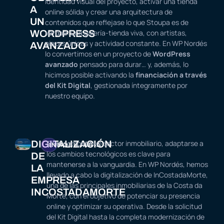
identidad visual del proyecto, activar una tienda
A
online sólida y crear una arquitectura de
UN
contenidos que reflejase lo que Stoupa es de
WORDPRESS
verdad: una galería-tienda viva, con artistas,
piezas únicas y actividad constante. En WP Nordés
AVANZADO
lo convertimos en un proyecto de
WordPress
avanzado
pensado para durar… y, además, lo
hicimos posible activando la
financiación a través
del Kit Digital
, gestionada íntegramente por
nuestro equipo.
DIGITALIZACIÓN
En el competitivo sector inmobiliario, adaptarse a
INMOBILIARIA
los cambios tecnológicos es clave para
DE
mantenerse a la vanguardia. En WP Nordés, hemos
LA
llevado a cabo la digitalización de InCostadaMorte,
EMPRESA
una de las principales inmobiliarias de la Costa da
INCOSTADAMORTE
Morte, con el objetivo de potenciar su presencia
online y optimizar su operativa. Desde la solicitud
del Kit Digital hasta la completa modernización de