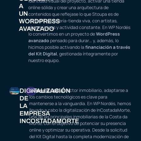
identidad visual del proyecto, activar una tienda
A
online sólida y crear una arquitectura de
UN
contenidos que reflejase lo que Stoupa es de
WORDPRESS
verdad: una galería-tienda viva, con artistas,
piezas únicas y actividad constante. En WP Nordés
AVANZADO
lo convertimos en un proyecto de
WordPress
avanzado
pensado para durar… y, además, lo
hicimos posible activando la
financiación a través
del Kit Digital
, gestionada íntegramente por
nuestro equipo.
DIGITALIZACIÓN
En el competitivo sector inmobiliario, adaptarse a
INMOBILIARIA
los cambios tecnológicos es clave para
DE
mantenerse a la vanguardia. En WP Nordés, hemos
LA
llevado a cabo la digitalización de InCostadaMorte,
EMPRESA
una de las principales inmobiliarias de la Costa da
INCOSTADAMORTE
Morte, con el objetivo de potenciar su presencia
online y optimizar su operativa. Desde la solicitud
del Kit Digital hasta la completa modernización de