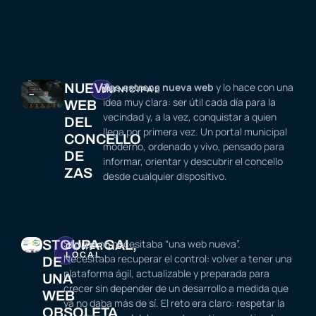
NUEVA
Zas estrena nueva web
y lo hace con una
MUNICIPAL
idea muy clara: ser útil cada día para la
WEB
vecindad y, a la vez, conquistar a quien
DEL
llega por primera vez. Un portal municipal
CONCELLO
moderno, ordenado y vivo, pensado para
DE
informar, orientar y descubrir el concello
ZAS
desde cualquier dispositivo.
STOUPA.GAL,
Stoupa no necesitaba “una web nueva”.
COMERCIO
LOCAL
Necesitaba recuperar el control: volver a tener una
DE
plataforma ágil, actualizable y preparada para
UNA
crecer sin depender de un desarrollo a medida que
WEB
ya no daba más de sí. El reto era claro: respetar la
OBSOLETA