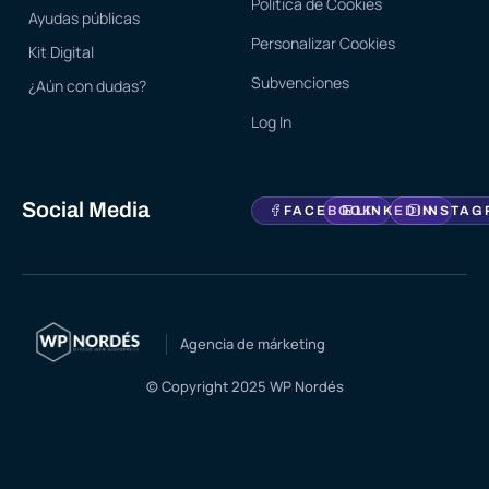
Política de Cookies
Ayudas públicas
Personalizar Cookies
Kit Digital
Subvenciones
¿Aún con dudas?
Log In
Social Media
FACEBOOK
LINKEDIN
INSTAG
Agencia de márketing
© Copyright 2025 WP Nordés