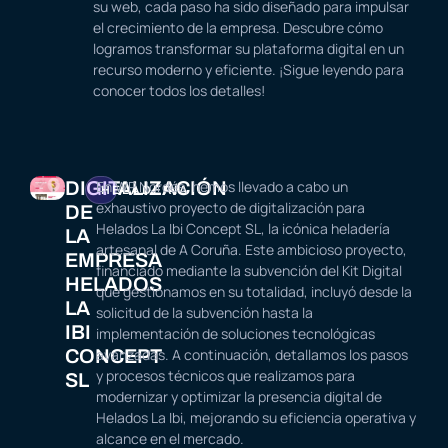
su web, cada paso ha sido diseñado para impulsar
el crecimiento de la empresa. Descubre cómo
logramos transformar su plataforma digital en un
recurso moderno y eficiente. ¡Sigue leyendo para
conocer todos los detalles!
DIGITALIZACIÓN
En WP Nordés, hemos llevado a cabo un
HELADERÍA
exhaustivo proyecto de digitalización para
DE
Helados La Ibi Concept SL, la icónica heladería
LA
artesanal de A Coruña. Este ambicioso proyecto,
EMPRESA
financiado mediante la subvención del Kit Digital
HELADOS
que gestionamos en su totalidad, incluyó desde la
LA
solicitud de la subvención hasta la
IBI
implementación de soluciones tecnológicas
CONCEPT
avanzadas. A continuación, detallamos los pasos
y procesos técnicos que realizamos para
SL
modernizar y optimizar la presencia digital de
Helados La Ibi, mejorando su eficiencia operativa y
alcance en el mercado.