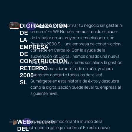
DIGITALIZACIÓN
¿Te imaginas transformar tu negocio sin gastar ni
CONSTRUCCIÓN
un euro? En WP Nordés, hemos tenido el placer
DE
de trabajar en un proyecto emocionante con
LA
Retepro 2000 SL, una empresa de construcción
EMPRESA
con sede en Carballo. Con la ayuda de la
DE
subvención Kit Digital, hemos creado una nueva
CONSTRUCCIÓN
web para Retepro, sus redes sociales y la gestión
RETEPRO
de las mismas durante todo un año, ¡y ahora
2000
queremos contarte todos los detalles!
Sumérgete en esta historia de éxito y descubre
SL
cómo la digitalización puede llevar tu empresa al
siguiente nivel.
WEB
¡Bienvenidos al emocionante mundo de la
HOSTELERÍA
gastronomía gallega moderna! En este nuevo
DEL