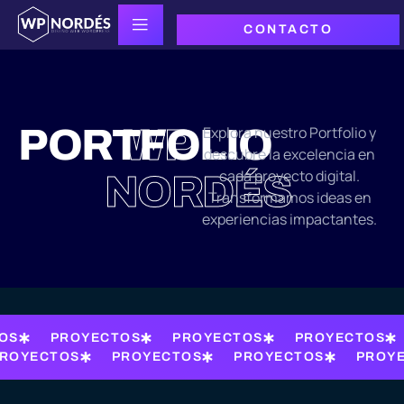
CONTACTO
PORTFOLIO
WP
Explora nuestro Portfolio y
descubre la excelencia en
cada proyecto digital.
NORDÉS
Transformamos ideas en
experiencias impactantes.
OS
PROYECTOS
PROYECTOS
PROYECTOS
ROYECTOS
PROYECTOS
PROYECTOS
PROY