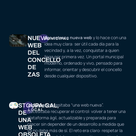
NUEVA
Zas estrena nueva web
y lo hace con una
MUNICIPAL
idea muy clara: ser útil cada día para la
WEB
vecindad y, a la vez, conquistar a quien
DEL
llega por primera vez. Un portal municipal
CONCELLO
moderno, ordenado y vivo, pensado para
DE
informar, orientar y descubrir el concello
ZAS
desde cualquier dispositivo.
STOUPA.GAL,
Stoupa no necesitaba “una web nueva”.
COMERCIO
LOCAL
Necesitaba recuperar el control: volver a tener una
DE
plataforma ágil, actualizable y preparada para
UNA
crecer sin depender de un desarrollo a medida que
WEB
ya no daba más de sí. El reto era claro: respetar la
OBSOLETA