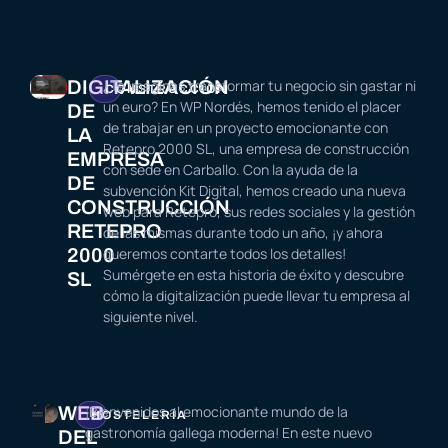
DIGITALIZACIÓN
¿Te imaginas transformar tu negocio sin gastar ni
CONSTRUCCIÓN
un euro? En WP Nordés, hemos tenido el placer
DE
de trabajar en un proyecto emocionante con
LA
Retepro 2000 SL, una empresa de construcción
EMPRESA
con sede en Carballo. Con la ayuda de la
DE
subvención Kit Digital, hemos creado una nueva
CONSTRUCCIÓN
web para Retepro, sus redes sociales y la gestión
RETEPRO
de las mismas durante todo un año, ¡y ahora
2000
queremos contarte todos los detalles!
Sumérgete en esta historia de éxito y descubre
SL
cómo la digitalización puede llevar tu empresa al
siguiente nivel.
WEB
¡Bienvenidos al emocionante mundo de la
HOSTELERÍA
gastronomía gallega moderna! En este nuevo
DEL