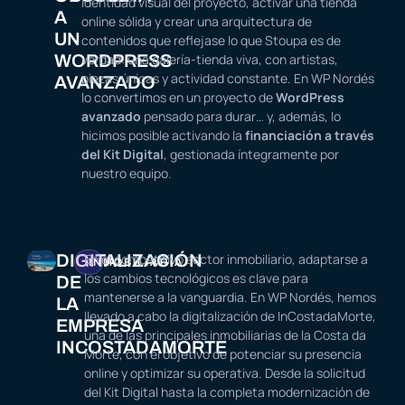
identidad visual del proyecto, activar una tienda
A
online sólida y crear una arquitectura de
UN
contenidos que reflejase lo que Stoupa es de
WORDPRESS
verdad: una galería-tienda viva, con artistas,
piezas únicas y actividad constante. En WP Nordés
AVANZADO
lo convertimos en un proyecto de
WordPress
avanzado
pensado para durar… y, además, lo
hicimos posible activando la
financiación a través
del Kit Digital
, gestionada íntegramente por
nuestro equipo.
DIGITALIZACIÓN
En el competitivo sector inmobiliario, adaptarse a
INMOBILIARIA
los cambios tecnológicos es clave para
DE
mantenerse a la vanguardia. En WP Nordés, hemos
LA
llevado a cabo la digitalización de InCostadaMorte,
EMPRESA
una de las principales inmobiliarias de la Costa da
INCOSTADAMORTE
Morte, con el objetivo de potenciar su presencia
online y optimizar su operativa. Desde la solicitud
del Kit Digital hasta la completa modernización de