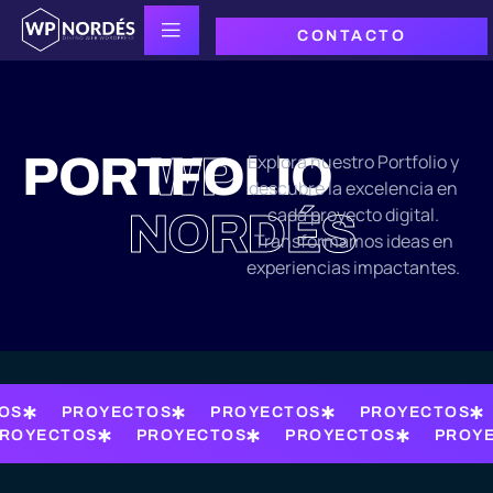
CONTACTO
PORTFOLIO
WP
Explora nuestro Portfolio y
descubre la excelencia en
cada proyecto digital.
NORDÉS
Transformamos ideas en
experiencias impactantes.
OS
PROYECTOS
PROYECTOS
PROYECTOS
ROYECTOS
PROYECTOS
PROYECTOS
PROY