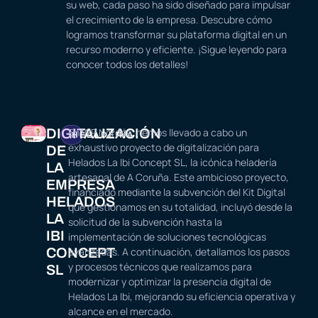
su web, cada paso ha sido diseñado para impulsar
el crecimiento de la empresa. Descubre cómo
logramos transformar su plataforma digital en un
recurso moderno y eficiente. ¡Sigue leyendo para
conocer todos los detalles!
DIGITALIZACIÓN
En WP Nordés, hemos llevado a cabo un
HELADERÍA
exhaustivo proyecto de digitalización para
DE
Helados La Ibi Concept SL, la icónica heladería
LA
artesanal de A Coruña. Este ambicioso proyecto,
EMPRESA
financiado mediante la subvención del Kit Digital
HELADOS
que gestionamos en su totalidad, incluyó desde la
LA
solicitud de la subvención hasta la
IBI
implementación de soluciones tecnológicas
CONCEPT
avanzadas. A continuación, detallamos los pasos
y procesos técnicos que realizamos para
SL
modernizar y optimizar la presencia digital de
Helados La Ibi, mejorando su eficiencia operativa y
alcance en el mercado.