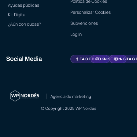
Política de Cookies
Ayudas públicas
Personalizar Cookies
Kit Digital
Subvenciones
¿Aún con dudas?
Log In
Social Media
FACEBOOK
LINKEDIN
INSTAG
Agencia de márketing
© Copyright 2025 WP Nordés