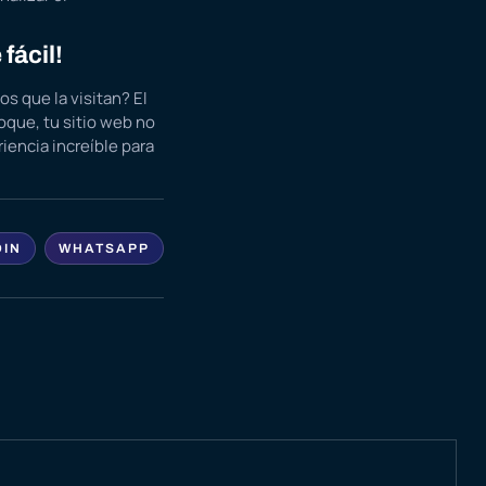
fácil!
s que la visitan? El
oque, tu sitio web no
iencia increíble para
DIN
WHATSAPP