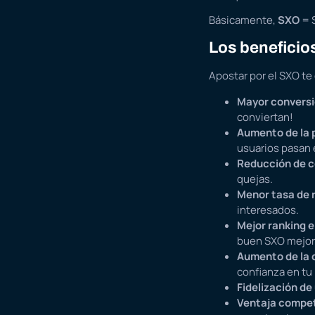
Básicamente,
SXO
= S
Los beneficio
Apostar por el SXO te
Mayor convers
conviertan!
Aumento de la 
usuarios pasan 
Reducción de co
quejas.
Menor tasa de 
interesados.
Mejor ranking 
buen SXO mejora
Aumento de la 
confianza en tu
Fidelización de
Ventaja compet