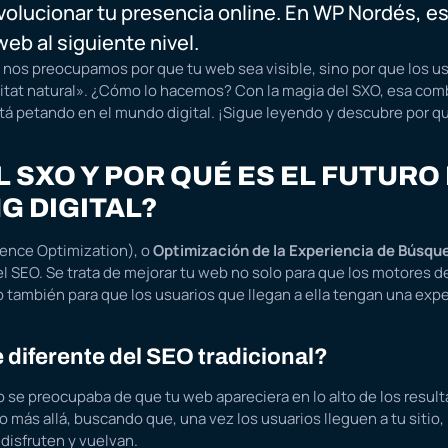
olucionar tu presencia online. En WP Nordés, e
 web al siguiente nivel.
nos preocupamos por que tu web sea visible, sino por que los usu
itat natural». ¿Cómo lo hacemos? Con la magia del SXO, esa comb
tá petando en el mundo digital. ¡Sigue leyendo y descubre por q
L SXO Y POR QUÉ ES EL FUTURO
G DIGITAL?
ence Optimization), o
Optimización de la Experiencia de Búsqu
l SEO. Se trata de mejorar tu web no solo para que los motores
o también para que los usuarios que llegan a ella tengan una exper
 diferente del SEO tradicional?
lo se preocupaba de que tu web apareciera en lo alto de los resu
 más allá, buscando que, una vez los usuarios lleguen a tu sitio
 disfruten y vuelvan.