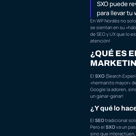
SXO puede rev
para llevar tu
En WP Nordés no solo 
se sientan en su «háb
de SEO y UX que lo es
atención!
¿QUÉ ES E
MARKETIN
El
SXO
(Search Experi
«hermanito mayor» de
Google la adoren, sin
un ganar-ganar!
¿Y qué lo hace
El
SEO
tradicional so
Pero el
SXO
va un paso
sino que interactúen,