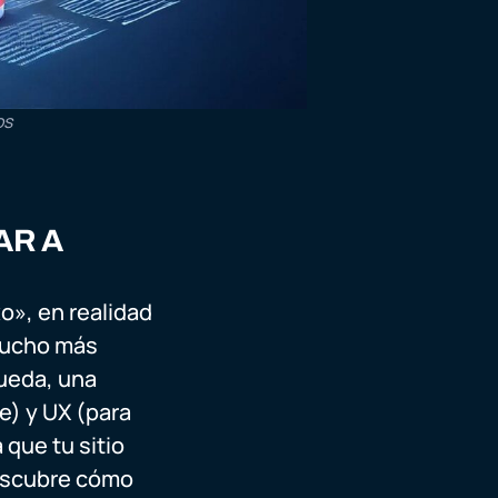
os
AR A
o», en realidad
mucho más
queda, una
e) y UX (para
 que tu sitio
 descubre cómo