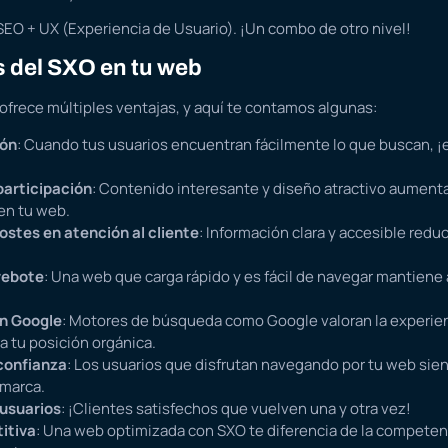
EO + UX (Experiencia de Usuario). ¡Un combo de otro nivel!
s del SXO en tu web
 ofrece múltiples ventajas, y aquí te contamos algunas:
ión
: Cuando tus usuarios encuentran fácilmente lo que buscan, 
participación
: Contenido interesante y diseño atractivo aumenta
en tu web.
stes en atención al cliente
: Información clara y accesible redu
rebote
: Una web que carga rápido y es fácil de navegar mantiene 
en Google
: Motores de búsqueda como Google valoran la experien
 tu posición orgánica.
confianza
: Los usuarios que disfrutan navegando por tu web sie
 marca.
 usuarios
: ¡Clientes satisfechos que vuelven una y otra vez!
itiva
: Una web optimizada con SXO te diferencia de la competenc