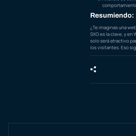
comportamiento 
Resumiendo: ¡E
¿Te imaginas una web 
SXO es la clave, y en
solo será atractivo p
los visitantes. Eso si