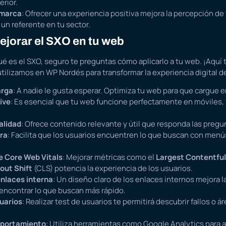
erior.
 marca
: Ofrecer una experiencia positiva mejora la percepción de 
un referente en tu sector.
ejorar el SXO en tu web
é es el SXO, seguro te preguntas cómo aplicarlo a tu web. ¡Aquí
utilizamos en WP Nordés para transformar la experiencia digital d
arga
: A nadie le gusta esperar. Optimiza tu web para que cargue 
ive
: Es esencial que tu web funcione perfectamente en móviles, 
alidad
: Ofrece contenido relevante y útil que responda las pregun
ra
: Facilita que los usuarios encuentren lo que buscan con menús
e Core Web Vitals
: Mejorar métricas como el
Largest Contentful
out Shift
(CLS) potencia la experiencia de los usuarios.
enlaces interna
: Un diseño claro de los enlaces internos mejora 
 encontrar lo que buscan más rápido.
uarios
: Realizar test de usuarios te permitirá descubrir fallos o á
mportamiento
: Utiliza herramientas como Google Analytics para a