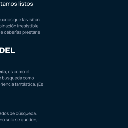
stamos listos
arios que la visitan
inación irresistible
ué deberías prestarle
 DEL
eda
, es como el
 de búsqueda como
iencia fantástica. ¡Es
ltados de búsqueda.
, no solo se queden,