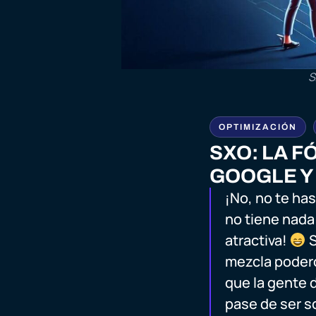
S
OPTIMIZACIÓN
SXO: LA 
GOOGLE Y
¡No, no te ha
no tiene nada
atractiva!
S
mezcla podero
que la gente d
pase de ser so